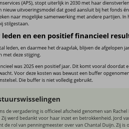
services (APS), stopt uiterlijk in 2030 met haar dienstverl
n nieuw uitvoeringsmodel dat goed aansluit bij het fonds 
eken naar mogelijke samenwerking met andere partijen. In h
ij stilgestaan.
leden en een positief financieel resul
al leden, en daarmee het draagvlak, blijven de afgelopen ja
 met deze stijging.
ancieel was 2025 een positief jaar. Dit komt vooral doordat
wacht. Voor deze kosten was bewust een buffer opgenome
stelsel. Die buffer is niet volledig gebruikt.
stuurswisselingen
ens de vergadering is officieel afscheid genomen van Rache
 Zij werd bedankt voor haar inzet en betrokkenheid. Jord va
t de rol van penningmeester over van Chantal Duijn. Zij is 