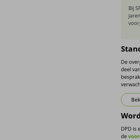
Bij 
jare
voor
Stan
De over
deel va
besprak
verwach
Bek
Word
DPD is 
de
voor