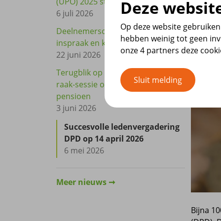
(UPO) 2025 staat klaar
Deze website
6 juli 2026
Op deze website gebruiken 
Deelnemersonderzoek: kosten,
hebben weinig tot geen inv
inspraak en keuzevrijheid centraal
onze 4 partners deze cook
22 juni 2026
Terugblik op de 2e vraag-maar-
Sluit melding
raak-sessie over vast of variabel
pensioen
3 juni 2026
Succesvolle ledenvergadering
DPD op 14 april 2026
6 mei 2026
Meer nieuws
Bijna 1