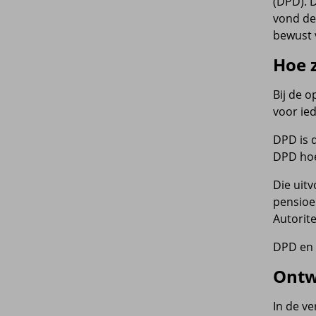
(DPD). 
vond de
bewust 
Hoe 
Bij de 
voor ied
DPD is 
DPD hoe 
Die uitv
pensioe
Autorite
DPD en 
Ontw
In de v