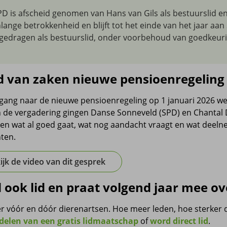
SPD is afscheid genomen van Hans van Gils als bestuurslid en 
nlange betrokkenheid en blijft tot het einde van het jaar aa
gedragen als bestuurslid, onder voorbehoud van goedkeur
d van zaken nieuwe pensioenregeling
gang naar de nieuwe pensioenregeling op 1 januari 2026 we
n de vergadering gingen Danse Sonneveld (SPD) en Chantal Du
en wat al goed gaat, wat nog aandacht vraagt en wat dee
ten.
ijk de video van dit gesprek
 ook lid en praat volgend jaar mee o
er vóór en dóór dierenartsen. Hoe meer leden, hoe sterker
delen van een gratis lidmaatschap
of
word direct lid
.