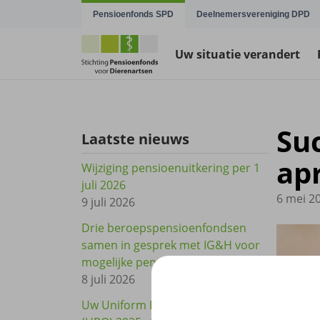
Navigatie overslaan
Pensioenfonds SPD
Deelnemersvereniging DPD
Uw situatie verandert
Su
Laatste nieuws
apr
Wijziging pensioenuitkering per 1
juli 2026
6 mei 2
9 juli 2026
Drie beroepspensioenfondsen
samen in gesprek met IG&H voor
mogelijke pensioenuitvoering
8 juli 2026
Uw Uniform Pensioenoverzicht