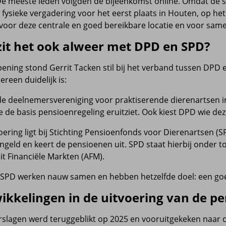
De meeste leden volgden de bijeenkomst online. Omdat de st
 fysieke vergadering voor het eerst plaats in Houten, op h
voor deze centrale en goed bereikbare locatie en voor sa
zit het ook alweer met DPD en SPD?
opening stond Gerrit Tacken stil bij het verband tussen DPD
ereen duidelijk is:
de deelnemersvereniging voor praktiserende dierenartsen 
de basis pensioenregeling eruitziet. Ook kiest DPD wie deze
oering ligt bij Stichting Pensioenfonds voor Dierenartsen (S
ngeld en keert de pensioenen uit. SPD staat hierbij onder 
it Financiële Markten (AFM).
SPD werken nauw samen en hebben hetzelfde doel: een goe
ikkelingen in de uitvoering van de p
erslagen werd teruggeblikt op 2025 en vooruitgekeken naar