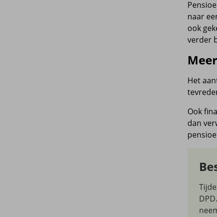
Pensioen
naar ee
ook gek
verder b
Meer 
Het aant
tevreden
Ook fin
dan ver
pensioen
Be
Tijd
DPD.
neem