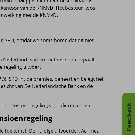
udio in Meppel niet meer beschikbaar is,
et kantoor van de KNMvD. Het bestuur koos
menwerking met de KNMvD.
 en SPD, omdat we soms horen dat dit niet
in Nederland. Samen met de leden bepaalt
 regeling uitvoert.
PD). SPD int de premies, beheert en belegt het
toezicht van De Nederlandsche Bank en de
de pensioenregeling voor dierenartsen.
Feedback
ensioenregeling
 de toekomst. De huidige uitvoerder, Achmea