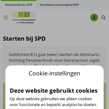
Navigatie overslaan
Pensioenfonds SPD
Deelnemersvereniging DPD
Starten bij SPD
Gefeliciteerd! U gaat (weer) werken als dierenarts.
Stichting Pensioenfonds voor Dierenartsen regelt
uw pensioen. Fijn dat u zich gaat aanmelden.
Cookie-instellingen
Deze website gebruikt cookies
Op deze website gebruiken we alleen cookies
voor functionele en beperkt analytische doelen.