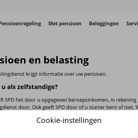
Pensioenregeling
Met pensioen
Beleggingen
Serv
sioen en belasting
tingdienst krijgt informatie over uw pensioen.
u als zelfstandige?
ft SPD het door u opgegeven beroepsinkomen, in rekening g
gdienst door. Ook geeft SPD door of u starter bent of niet. W
 2018 moet elk beroepspensioenfonds deze informatie over 
Cookie-instellingen
Belastingdienst doorgeven.
m vraagt de Belastingdienst deze gegevens?