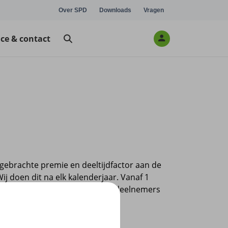
Over SPD
Downloads
Vragen
ice & contact
ebrachte premie en deeltijdfactor aan de
ij doen dit na elk kalenderjaar. Vanaf 1
het pensioen van zelfstandige deelnemers