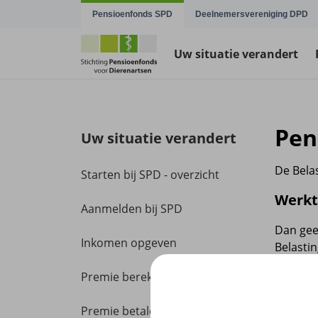
Navigatie overslaan
Pensioenfonds SPD
Deelnemersvereniging DPD
Uw situatie verandert
Pen
Uw situatie verandert
De Belas
Starten bij SPD - overzicht
Werkt 
Aanmelden bij SPD
Dan gee
Inkomen opgeven
Belastin
januari
Premie berekenen
aan de 
Waaro
Premie betalen