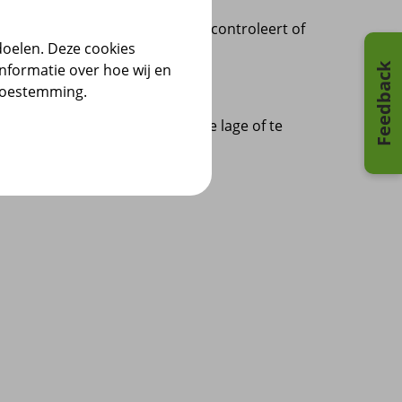
derneming. De Belastingdienst controleert of
doelen. Deze cookies
um.
nformatie over hoe wij en
Feedback
 toestemming.
 wij de Belastingdienst een te lage of te
de Belastingdienst (pdf)
.