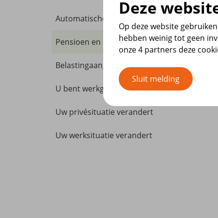
Deze website
U mag u
Automatische incasso
Op deze website gebruiken 
u deze 
hebben weinig tot geen inv
Pensioen en belasting
Doe t
onze 4 partners deze cook
Belastingaangifte
U voork
Sluit melding
hoge pr
U bent werkgever
Uw privésituatie verandert
Uw werksituatie verandert