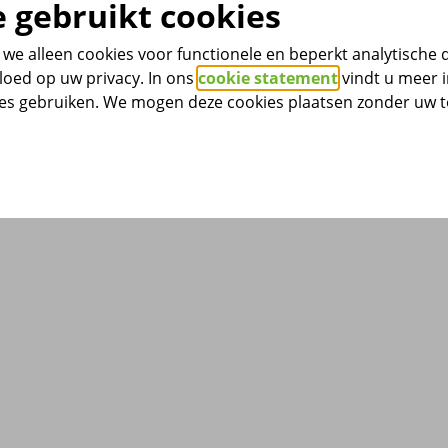
 gebruikt cookies
w pensioenpremie elk jaar aftrekken van de winst uit uw on
we alleen cookies voor functionele en beperkt analytische 
premie terecht aftrekt. Daarvoor geldt namelijk een maxim
loed op uw privacy. In ons
cookie statement
vindt u meer i
ijdig uw inkomensopgave
ies gebruiken. We mogen deze cookies plaatsen zonder uw
omt dan dat we achteraf uw premie moeten aanpassen. En dat
emie doorgeven. U leest hierover meer bij
informatie voor 