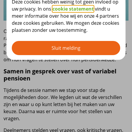
Deze cookies hebben weinig tot geen invloed op
uw privacy. In ons
cookie statement
vindt u
meer informatie over hoe wij en onze 4 partners
deze cookies gebruiken. We mogen deze cookies
plaatsen zonder uw toestemming.
Op 21 april 2026 organiseerden we een vraag-maar-
raak-sessie voor gepensioneerden van Stichting
Pensioenfonds voor Dierenartsen. De sessie werd goed
Sluit melding
bezocht. Veel deelnemers maakten gebruik van de kans
om hun vragen te stellen over hun pensioenkeuze.
Samen in gesprek over vast of variabel
pensioen
Tijdens de sessie namen we stap voor stap de
mogelijkheden door. We legden uit wat de verschillen
zijn en waar u op kunt letten bij het maken van uw
keuze. Daarna was er ruimte voor het stellen van
vragen.
Deelnemers stelden veel vragen, ook kritische vragen.